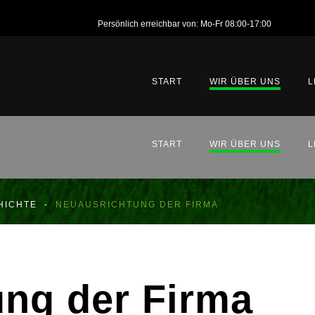
Persönlich erreichbar von: Mo-Fr 08:00-17:00
START
WIR ÜBER UNS
L
ANSPRECHPARTNER
START
WIR ÜBER UNS
L
FIRMENGESCHICHTE
ANSPRECHPARTNER
HICHTE
-
NEUAUSRICHTUNG DER FIRMA
FIRMENGESCHICHTE
ung
der
Firma