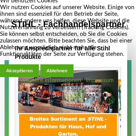
Wir benutzen Cookies
Wir nutzen Cookies auf unserer Website. Einige von
ihnen sind essenziell für den Betrieb der Seite,
während andere uns helfen, diese Website und die
STIHL
-
Fachhandelspartner
Nutzererfahrung zu verbessern (Tracking Cookies).
Sie können selbst entscheiden, ob Sie die Cookies
zulassen möchten. Bitte beachten Sie, dass bei einer
Ablehnung womöglich nicht mehr alle
Ihr
Ansprechpartner
für
alle
Stihl
Funktionalitäten der Seite zur Verfügung stehen.
Produkte
Akzeptieren
Ablehnen
Weitere Informationen
|
Impressum