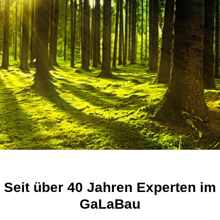
für
eine
grüne
Umwelt.
Seit
über
40
Jahren
Experten
im
GaLaBau