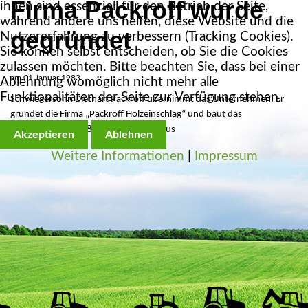
Firma
Packroff
wurde
ihnen sind essenziell für den Betrieb der Seite,
während andere uns helfen, diese Website und die
gegründet
Nutzererfahrung zu verbessern (Tracking Cookies).
Sie können selbst entscheiden, ob Sie die Cookies
zulassen möchten. Bitte beachten Sie, dass bei einer
am 01 Januar 1983
Ablehnung womöglich nicht mehr alle
Funktionalitäten der Seite zur Verfügung stehen.
Schwiegersohn Diethart Packroff übernimmt das Unternehmen. Er
gründet die Firma „Packroff Holzeinschlag“ und baut das
Unternehmen mit 8 Mitarbeitenden aus
Akzeptieren
Ablehnen
Weitere Informationen
|
Impressum