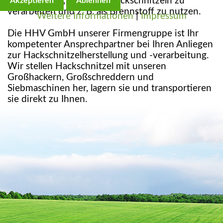
besteht darin, dieses zu Hackschnitzeln zu
Akzeptieren
Ablehnen
verarbeiten und z. B. als Brennstoff zu nutzen.
Weitere Informationen
|
Impressum
Die HHV GmbH unserer Firmengruppe ist Ihr
kompetenter Ansprechpartner bei Ihren Anliegen
zur Hackschnitzelherstellung und -verarbeitung.
Wir stellen Hackschnitzel mit unseren
Großhackern, Großschreddern und
Siebmaschinen her, lagern sie und transportieren
sie direkt zu Ihnen.