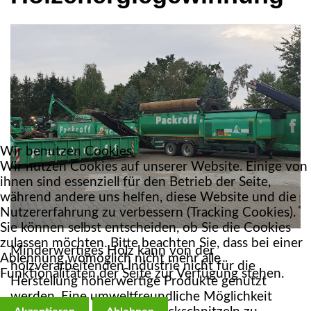
Wir benutzen Cookies
Wir nutzen Cookies auf unserer Website. Einige von
ihnen sind essenziell für den Betrieb der Seite,
während andere uns helfen, diese Website und die
Nutzererfahrung zu verbessern (Tracking Cookies).
Sie können selbst entscheiden, ob Sie die Cookies
zulassen möchten. Bitte beachten Sie, dass bei einer
Minderwertiges Holz kann von der
Ablehnung womöglich nicht mehr alle
holzverarbeitenden Industrie nicht für die
Funktionalitäten der Seite zur Verfügung stehen.
Herstellung höherwertige Produkte genutzt
werden. Eine umweltfreundliche Möglichkeit