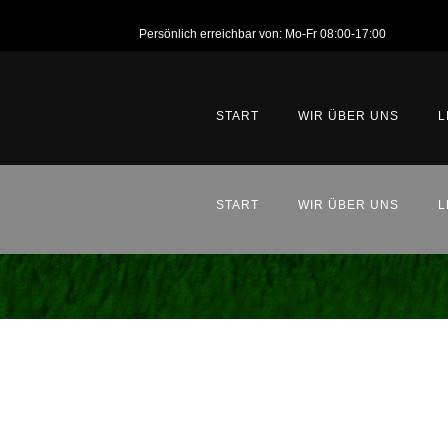
Persönlich erreichbar von: Mo-Fr 08:00-17:00
START
WIR ÜBER UNS
L
ANSPRECHPARTNER
START
WIR ÜBER UNS
L
FIRMENGESCHICHTE
ANSPRECHPARTNER
FIRMENGESCHICHTE