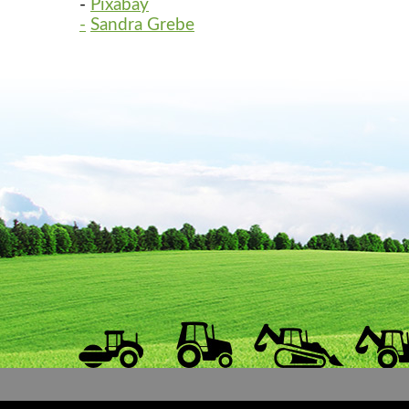
-
Pixabay
-
Sandra Grebe