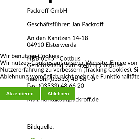
Packroff GmbH
Geschäftsführer: Jan Packroff
An den Kanitzen 14-18
04910 Elsterwerda
Wir benutzen Cookies
HRB 6145 - Cottbus
Wir nutzen Cookies auf unserer Website. Einige von i
Gerichtsstand: Amtsgericht Cottbus
Nutzererfahrung zu verbessern (Tracking Cookies). Si
Ablehnung womöglich nicht mehr alle Funktionalitäte
Telefon: (03533) 48 66 - 0
Fax: (03533) 48 66 20
Akzeptieren
Ablehnen
Mail: kontakt(at)packroff.de
Bildquelle: